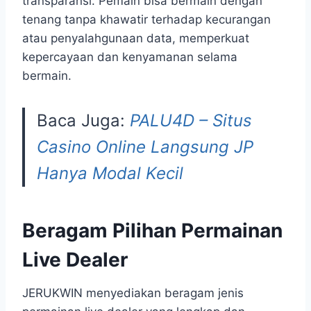
transparansi. Pemain bisa bermain dengan
tenang tanpa khawatir terhadap kecurangan
atau penyalahgunaan data, memperkuat
kepercayaan dan kenyamanan selama
bermain.
Baca Juga:
PALU4D – Situs
Casino Online Langsung JP
Hanya Modal Kecil
Beragam Pilihan Permainan
Live Dealer
JERUKWIN menyediakan beragam jenis