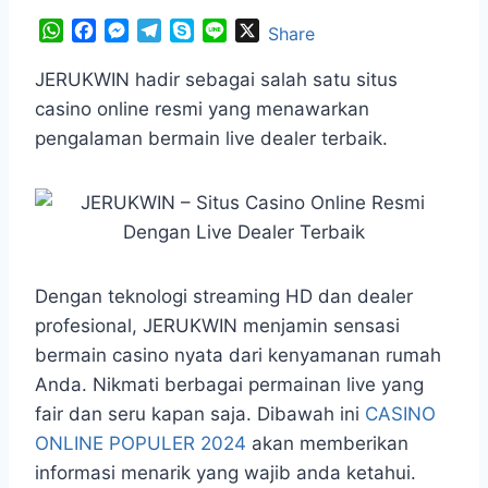
W
F
M
T
S
L
X
Share
h
a
e
e
k
i
a
c
s
l
y
n
JERUKWIN hadir sebagai salah satu situs
t
e
s
e
p
e
casino online resmi yang menawarkan
s
b
e
g
e
pengalaman bermain live dealer terbaik.
A
o
n
r
p
o
g
a
p
k
e
m
r
Dengan teknologi streaming HD dan dealer
profesional, JERUKWIN menjamin sensasi
bermain casino nyata dari kenyamanan rumah
Anda. Nikmati berbagai permainan live yang
fair dan seru kapan saja. Dibawah ini
CASINO
ONLINE POPULER 2024
akan memberikan
informasi menarik yang wajib anda ketahui.