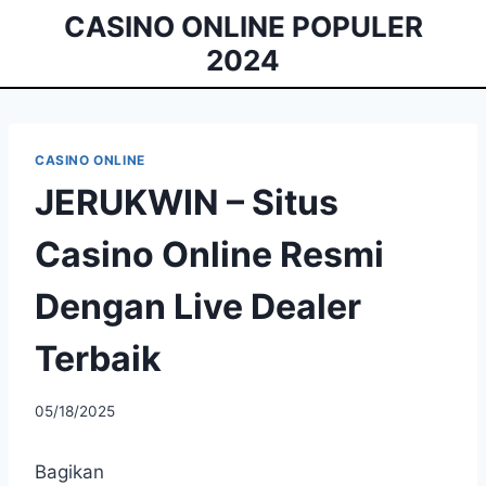
Skip
CASINO ONLINE POPULER
to
2024
content
CASINO ONLINE
JERUKWIN – Situs
Casino Online Resmi
Dengan Live Dealer
Terbaik
05/18/2025
Bagikan