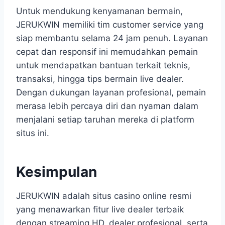
Untuk mendukung kenyamanan bermain,
JERUKWIN memiliki tim customer service yang
siap membantu selama 24 jam penuh. Layanan
cepat dan responsif ini memudahkan pemain
untuk mendapatkan bantuan terkait teknis,
transaksi, hingga tips bermain live dealer.
Dengan dukungan layanan profesional, pemain
merasa lebih percaya diri dan nyaman dalam
menjalani setiap taruhan mereka di platform
situs ini.
Kesimpulan
JERUKWIN adalah situs casino online resmi
yang menawarkan fitur live dealer terbaik
dengan streaming HD, dealer profesional, serta