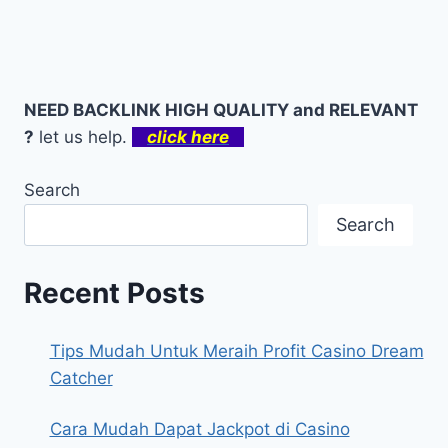
NEED BACKLINK HIGH QUALITY and RELEVANT
?
let us help.
click here
Search
Search
Recent Posts
Tips Mudah Untuk Meraih Profit Casino Dream
Catcher
Cara Mudah Dapat Jackpot di Casino