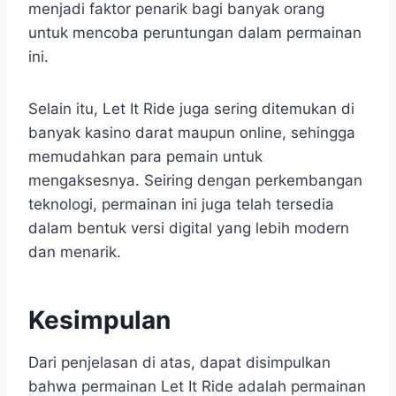
menjadi faktor penarik bagi banyak orang
untuk mencoba peruntungan dalam permainan
ini.
Selain itu, Let It Ride juga sering ditemukan di
banyak kasino darat maupun online, sehingga
memudahkan para pemain untuk
mengaksesnya. Seiring dengan perkembangan
teknologi, permainan ini juga telah tersedia
dalam bentuk versi digital yang lebih modern
dan menarik.
Kesimpulan
Dari penjelasan di atas, dapat disimpulkan
bahwa permainan Let It Ride adalah permainan