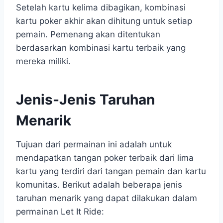
Setelah kartu kelima dibagikan, kombinasi
kartu poker akhir akan dihitung untuk setiap
pemain. Pemenang akan ditentukan
berdasarkan kombinasi kartu terbaik yang
mereka miliki.
Jenis-Jenis Taruhan
Menarik
Tujuan dari permainan ini adalah untuk
mendapatkan tangan poker terbaik dari lima
kartu yang terdiri dari tangan pemain dan kartu
komunitas. Berikut adalah beberapa jenis
taruhan menarik yang dapat dilakukan dalam
permainan Let It Ride: