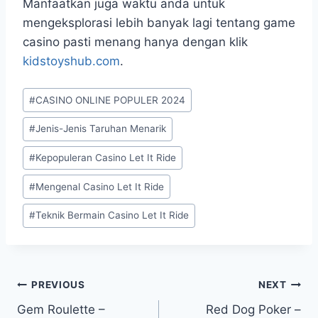
Manfaatkan juga waktu anda untuk
mengeksplorasi lebih banyak lagi tentang game
casino pasti menang hanya dengan klik
kidstoyshub.com
.
Post
#
CASINO ONLINE POPULER 2024
Tags:
#
Jenis-Jenis Taruhan Menarik
#
Kepopuleran Casino Let It Ride
#
Mengenal Casino Let It Ride
#
Teknik Bermain Casino Let It Ride
Post
PREVIOUS
NEXT
Gem Roulette –
Red Dog Poker –