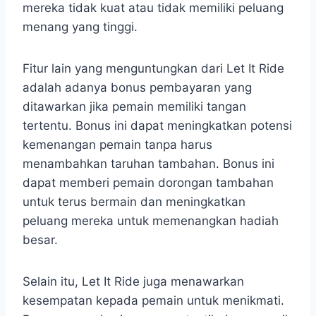
mereka tidak kuat atau tidak memiliki peluang
menang yang tinggi.
Fitur lain yang menguntungkan dari Let It Ride
adalah adanya bonus pembayaran yang
ditawarkan jika pemain memiliki tangan
tertentu. Bonus ini dapat meningkatkan potensi
kemenangan pemain tanpa harus
menambahkan taruhan tambahan. Bonus ini
dapat memberi pemain dorongan tambahan
untuk terus bermain dan meningkatkan
peluang mereka untuk memenangkan hadiah
besar.
Selain itu, Let It Ride juga menawarkan
kesempatan kepada pemain untuk menikmati.