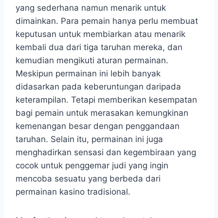
yang sederhana namun menarik untuk
dimainkan. Para pemain hanya perlu membuat
keputusan untuk membiarkan atau menarik
kembali dua dari tiga taruhan mereka, dan
kemudian mengikuti aturan permainan.
Meskipun permainan ini lebih banyak
didasarkan pada keberuntungan daripada
keterampilan. Tetapi memberikan kesempatan
bagi pemain untuk merasakan kemungkinan
kemenangan besar dengan penggandaan
taruhan. Selain itu, permainan ini juga
menghadirkan sensasi dan kegembiraan yang
cocok untuk penggemar judi yang ingin
mencoba sesuatu yang berbeda dari
permainan kasino tradisional.