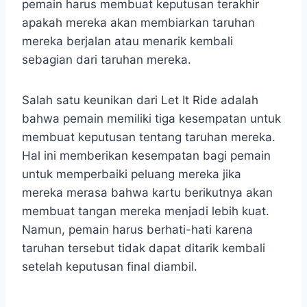
pemain harus membuat keputusan terakhir
apakah mereka akan membiarkan taruhan
mereka berjalan atau menarik kembali
sebagian dari taruhan mereka.
Salah satu keunikan dari Let It Ride adalah
bahwa pemain memiliki tiga kesempatan untuk
membuat keputusan tentang taruhan mereka.
Hal ini memberikan kesempatan bagi pemain
untuk memperbaiki peluang mereka jika
mereka merasa bahwa kartu berikutnya akan
membuat tangan mereka menjadi lebih kuat.
Namun, pemain harus berhati-hati karena
taruhan tersebut tidak dapat ditarik kembali
setelah keputusan final diambil.