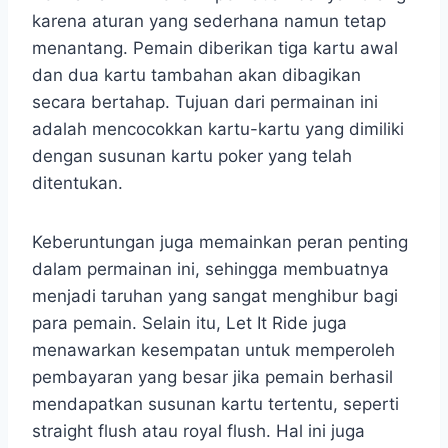
karena aturan yang sederhana namun tetap
menantang. Pemain diberikan tiga kartu awal
dan dua kartu tambahan akan dibagikan
secara bertahap. Tujuan dari permainan ini
adalah mencocokkan kartu-kartu yang dimiliki
dengan susunan kartu poker yang telah
ditentukan.
Keberuntungan juga memainkan peran penting
dalam permainan ini, sehingga membuatnya
menjadi taruhan yang sangat menghibur bagi
para pemain. Selain itu, Let It Ride juga
menawarkan kesempatan untuk memperoleh
pembayaran yang besar jika pemain berhasil
mendapatkan susunan kartu tertentu, seperti
straight flush atau royal flush. Hal ini juga