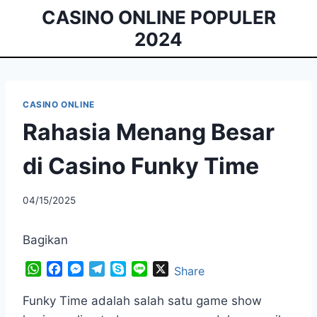
Skip
CASINO ONLINE POPULER
to
2024
content
CASINO ONLINE
Rahasia Menang Besar
di Casino Funky Time
04/15/2025
Bagikan
W
F
M
T
S
L
X
Share
h
a
e
e
k
i
a
c
s
l
y
n
Funky Time adalah salah satu game show
t
e
s
e
p
e