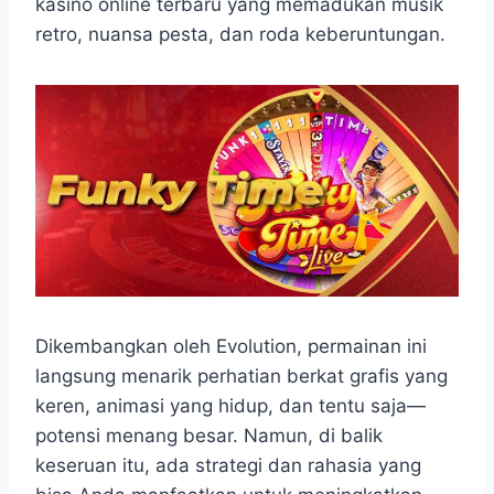
kasino online terbaru yang memadukan musik
s
b
e
g
e
retro, nuansa pesta, dan roda keberuntungan.
A
o
n
r
p
o
g
a
p
k
e
m
r
Dikembangkan oleh Evolution, permainan ini
langsung menarik perhatian berkat grafis yang
keren, animasi yang hidup, dan tentu saja—
potensi menang besar. Namun, di balik
keseruan itu, ada strategi dan rahasia yang