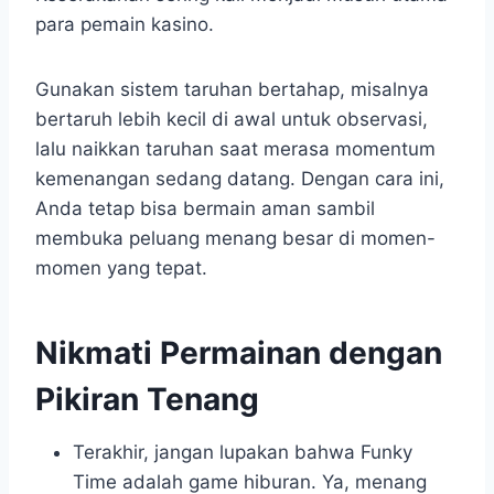
para pemain kasino.
Gunakan sistem taruhan bertahap, misalnya
bertaruh lebih kecil di awal untuk observasi,
lalu naikkan taruhan saat merasa momentum
kemenangan sedang datang. Dengan cara ini,
Anda tetap bisa bermain aman sambil
membuka peluang menang besar di momen-
momen yang tepat.
Nikmati Permainan dengan
Pikiran Tenang
Terakhir, jangan lupakan bahwa Funky
Time adalah game hiburan. Ya, menang