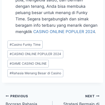
pola, mengelola saldo, dan bermain
dengan tenang, Anda bisa membuka
peluang besar untuk menang di Funky
Time. Segera bergabunglah dan simak
beragam info terbaru yang menarik dengan
mengklik
CASINO ONLINE POPULER 2024
.
Post
#
Casino Funky Time
Tags:
#
CASINO ONLINE POPULER 2024
#
GAME CASINO ONLINE
#
Rahasia Menang Besar di Casino
Post
PREVIOUS
NEXT
Bocoran Rahasia
Strategi Bermain di