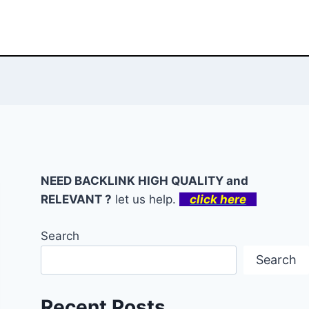
NEED BACKLINK HIGH QUALITY and
RELEVANT ?
let us help.
click here
Search
Search
Recent Posts