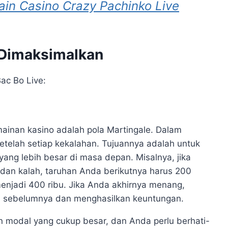
in Casino Crazy Pachinko Live
 Dimaksimalkan
ac Bo Live:
rmainan kasino adalah pola Martingale. Dalam
etelah setiap kekalahan. Tujuannya adalah untuk
ng lebih besar di masa depan. Misalnya, jika
dan kalah, taruhan Anda berikutnya harus 200
 menjadi 400 ribu. Jika Anda akhirnya menang,
n sebelumnya dan menghasilkan keuntungan.
n modal yang cukup besar, dan Anda perlu berhati-