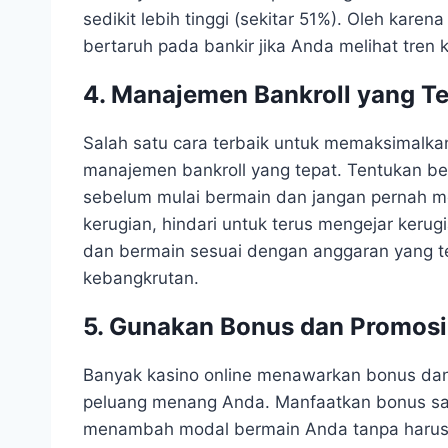
sedikit lebih tinggi (sekitar 51%). Oleh kar
bertaruh pada bankir jika Anda melihat tren
4. Manajemen Bankroll yang T
Salah satu cara terbaik untuk memaksimalka
manajemen bankroll yang tepat. Tentukan b
sebelum mulai bermain dan jangan pernah me
kerugian, hindari untuk terus mengejar kerug
dan bermain sesuai dengan anggaran yang tel
kebangkrutan.
5. Gunakan Bonus dan Promosi
Banyak kasino online menawarkan bonus dan
peluang menang Anda. Manfaatkan bonus sam
menambah modal bermain Anda tanpa harus