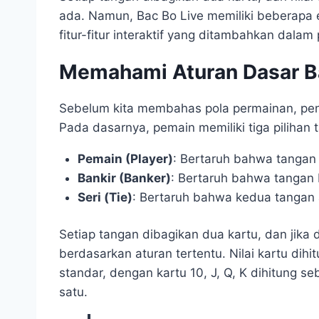
ada. Namun, Bac Bo Live memiliki beberapa
fitur-fitur interaktif yang ditambahkan dal
Memahami Aturan Dasar Ba
Sebelum kita membahas pola permainan, pen
Pada dasarnya, pemain memiliki tiga pilihan 
Pemain (Player)
: Bertaruh bahwa tangan 
Bankir (Banker)
: Bertaruh bahwa tangan b
Seri (Tie)
: Bertaruh bahwa kedua tangan a
Setiap tangan dibagikan dua kartu, dan jika
berdasarkan aturan tertentu. Nilai kartu dih
standar, dengan kartu 10, J, Q, K dihitung s
satu.