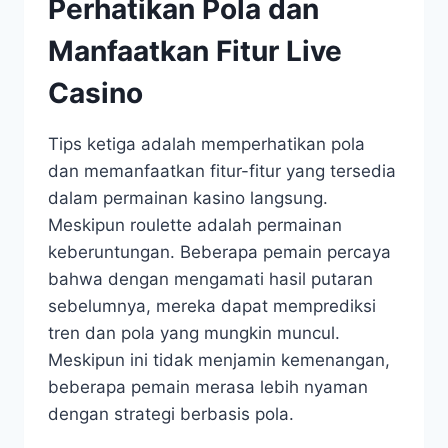
Perhatikan Pola dan
Manfaatkan Fitur Live
Casino
Tips ketiga adalah memperhatikan pola
dan memanfaatkan fitur-fitur yang tersedia
dalam permainan kasino langsung.
Meskipun roulette adalah permainan
keberuntungan. Beberapa pemain percaya
bahwa dengan mengamati hasil putaran
sebelumnya, mereka dapat memprediksi
tren dan pola yang mungkin muncul.
Meskipun ini tidak menjamin kemenangan,
beberapa pemain merasa lebih nyaman
dengan strategi berbasis pola.