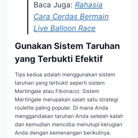
Baca Juga:
Rahasia
Cara Cerdas Bermain
Live Balloon Race
Gunakan Sistem Taruhan
yang Terbukti Efektif
Tips kedua adalah menggunakan sistem
taruhan yang terbukti seperti sistem
Martingale atau Fibonacci. Sistem
Martingale merupakan salah satu strategi
roulette paling populer. Di mana Anda
menggandakan taruhan Anda setelah kalah
dan kemudian mencoba menutupi kerugian
Anda dengan kemenangan berikutnya.