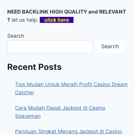
NEED BACKLINK HIGH QUALITY and RELEVANT
?
let us help.
click here
Search
Search
Recent Posts
Tips Mudah Untuk Meraih Profit Casino Dream
Catcher
Cara Mudah Dapat Jackpot di Casino
Spaceman
Panduan Singkat Menang Jackpot di Casino