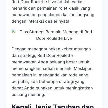
Red Door Roulette Live adalah variasi
menarik dari permainan rolet klasik yang
menawarkan pengalaman kasino langsung
dengan interaksi dealer nyata.
Dengan menggabungkan keberuntungan
dan strategi, Red Door Roulette
menawarkan Anda peluang besar untuk
memenangkan hadiah menarik. Meskipun
permainan ini mengandalkan roda yang
berputar, ada beberapa strategi yang
dapat Anda gunakan untuk meningkatkan
peluang menang.
Kenali Jenis Taruhan dan