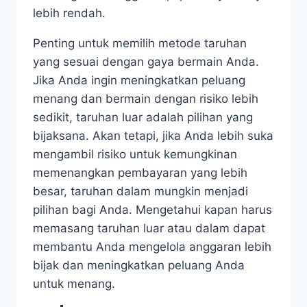
lebih rendah.
Penting untuk memilih metode taruhan
yang sesuai dengan gaya bermain Anda.
Jika Anda ingin meningkatkan peluang
menang dan bermain dengan risiko lebih
sedikit, taruhan luar adalah pilihan yang
bijaksana. Akan tetapi, jika Anda lebih suka
mengambil risiko untuk kemungkinan
memenangkan pembayaran yang lebih
besar, taruhan dalam mungkin menjadi
pilihan bagi Anda. Mengetahui kapan harus
memasang taruhan luar atau dalam dapat
membantu Anda mengelola anggaran lebih
bijak dan meningkatkan peluang Anda
untuk menang.