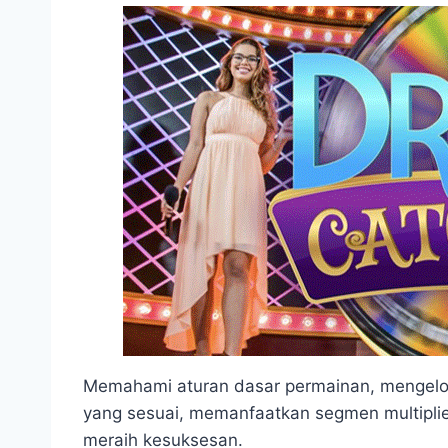
Memahami aturan dasar permainan, mengelola 
yang sesuai, memanfaatkan segmen multiplie
meraih kesuksesan.