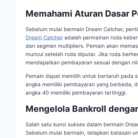
Memahami Aturan Dasar P
Sebelum mulai bermain Dream Catcher, pent
Dream Catcher
adalah permainan roda keberun
dan segmen multipliers. Pemain akan memas
muncul setelah roda diputar. Jika roda berhe
mendapatkan pembayaran sesuai dengan nila
Pemain dapat memilih untuk bertaruh pada s
angka memiliki pembayaran yang berbeda, d
angka 40 memiliki pembayaran tertinggi.
Mengelola Bankroll dengan
Salah satu kunci sukses dalam bermain Drea
Sebelum mulai bermain, tetapkan batasan un