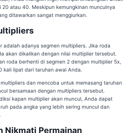
rti 20 atau 40. Meskipun kemungkinan munculnya
ang ditawarkan sangat menggiurkan.
tipliers
r adalah adanya segmen multipliers. Jika roda
 akan dikalikan dengan nilai multiplier tersebut.
an roda berhenti di segmen 2 dengan multiplier 5x,
ali lipat dari taruhan awal Anda.
 multipliers dan mencoba untuk memasang taruhan
cul bersamaan dengan multipliers tersebut.
iksi kapan multiplier akan muncul, Anda dapat
uh pada angka yang lebih sering muncul dan
.
n Nikmati Permainan