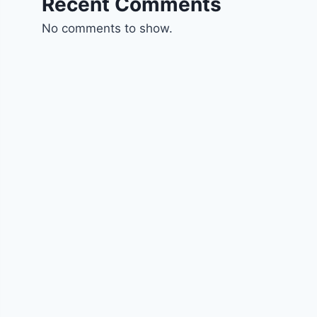
Recent Comments
No comments to show.