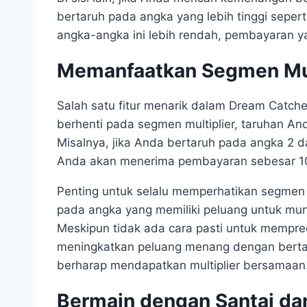
bertaruh pada angka yang lebih tinggi sepe
angka-angka ini lebih rendah, pembayaran y
Memanfaatkan Segmen Mul
Salah satu fitur menarik dalam Dream Catche
berhenti pada segmen multiplier, taruhan Anda
Misalnya, jika Anda bertaruh pada angka 2 d
Anda akan menerima pembayaran sebesar 10 k
Penting untuk selalu memperhatikan segmen
pada angka yang memiliki peluang untuk mun
Meskipun tidak ada cara pasti untuk mempred
meningkatkan peluang menang dengan bertar
berharap mendapatkan multiplier bersamaan
Bermain dengan Santai da