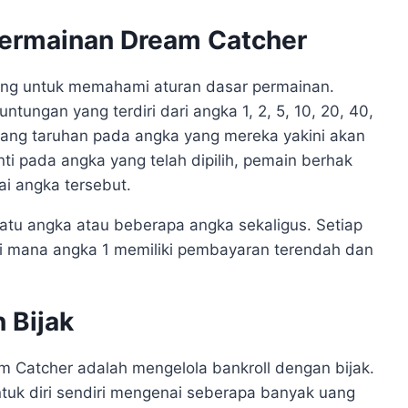
ermainan Dream Catcher
ing untuk memahami aturan dasar permainan.
tungan yang terdiri dari angka 1, 2, 5, 10, 20, 40,
ang taruhan pada angka yang mereka yakini akan
nti pada angka yang telah dipilih, pemain berhak
i angka tersebut.
atu angka atau beberapa angka sekaligus. Setiap
i mana angka 1 memiliki pembayaran terendah dan
 Bijak
m Catcher adalah mengelola bankroll dengan bijak.
tuk diri sendiri mengenai seberapa banyak uang