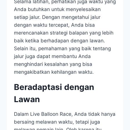
Selama latihan, perhatikan juga waktu yang
Anda butuhkan untuk menyelesaikan
setiap jalur. Dengan mengetahui jalur
dengan waktu tercepat, Anda bisa
merencanakan strategi balapan yang lebih
baik ketika berhadapan dengan lawan.
Selain itu, pemahaman yang baik tentang
jalur juga dapat membantu Anda
menghindari kesalahan yang bisa
mengakibatkan kehilangan waktu.
Beradaptasi dengan
Lawan
Dalam Live Balloon Race, Anda tidak hanya
bersaing melawan waktu, tetapi juga
melawan pemain lain. Oleh karena itu,