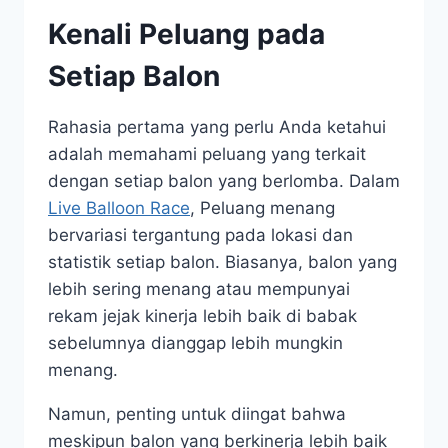
Kenali Peluang pada
Setiap Balon
Rahasia pertama yang perlu Anda ketahui
adalah memahami peluang yang terkait
dengan setiap balon yang berlomba. Dalam
Live Balloon Race
, Peluang menang
bervariasi tergantung pada lokasi dan
statistik setiap balon. Biasanya, balon yang
lebih sering menang atau mempunyai
rekam jejak kinerja lebih baik di babak
sebelumnya dianggap lebih mungkin
menang.
Namun, penting untuk diingat bahwa
meskipun balon yang berkinerja lebih baik