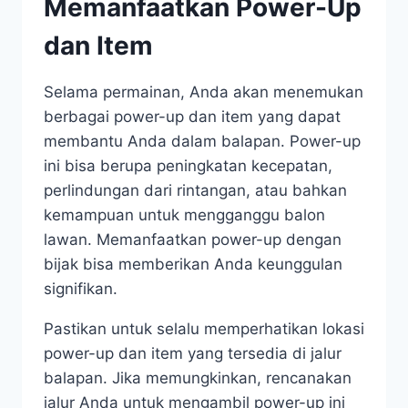
Memanfaatkan Power-Up
dan Item
Selama permainan, Anda akan menemukan
berbagai power-up dan item yang dapat
membantu Anda dalam balapan. Power-up
ini bisa berupa peningkatan kecepatan,
perlindungan dari rintangan, atau bahkan
kemampuan untuk mengganggu balon
lawan. Memanfaatkan power-up dengan
bijak bisa memberikan Anda keunggulan
signifikan.
Pastikan untuk selalu memperhatikan lokasi
power-up dan item yang tersedia di jalur
balapan. Jika memungkinkan, rencanakan
jalur Anda untuk mengambil power-up ini