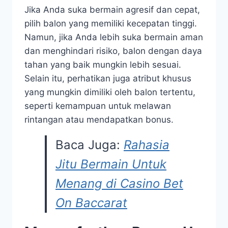
Jika Anda suka bermain agresif dan cepat,
pilih balon yang memiliki kecepatan tinggi.
Namun, jika Anda lebih suka bermain aman
dan menghindari risiko, balon dengan daya
tahan yang baik mungkin lebih sesuai.
Selain itu, perhatikan juga atribut khusus
yang mungkin dimiliki oleh balon tertentu,
seperti kemampuan untuk melawan
rintangan atau mendapatkan bonus.
Baca Juga:
Rahasia
Jitu Bermain Untuk
Menang di Casino Bet
On Baccarat