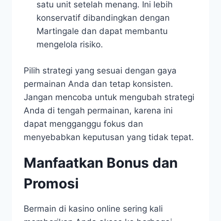
satu unit setelah menang. Ini lebih
konservatif dibandingkan dengan
Martingale dan dapat membantu
mengelola risiko.
Pilih strategi yang sesuai dengan gaya
permainan Anda dan tetap konsisten.
Jangan mencoba untuk mengubah strategi
Anda di tengah permainan, karena ini
dapat mengganggu fokus dan
menyebabkan keputusan yang tidak tepat.
Manfaatkan Bonus dan
Promosi
Bermain di kasino online sering kali