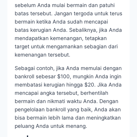
sebelum Anda mulai bermain dan patuhi
batas tersebut. Jangan tergoda untuk terus
bermain ketika Anda sudah mencapai
batas kerugian Anda. Sebaliknya, jika Anda
mendapatkan kemenangan, tetapkan
target untuk mengamankan sebagian dari
kemenangan tersebut.
Sebagai contoh, jika Anda memulai dengan
bankroll sebesar $100, mungkin Anda ingin
membatasi kerugian hingga $20. Jika Anda
mencapai angka tersebut, berhentilah
bermain dan nikmati waktu Anda. Dengan
pengelolaan bankroll yang baik, Anda akan
bisa bermain lebih lama dan meningkatkan
peluang Anda untuk menang.