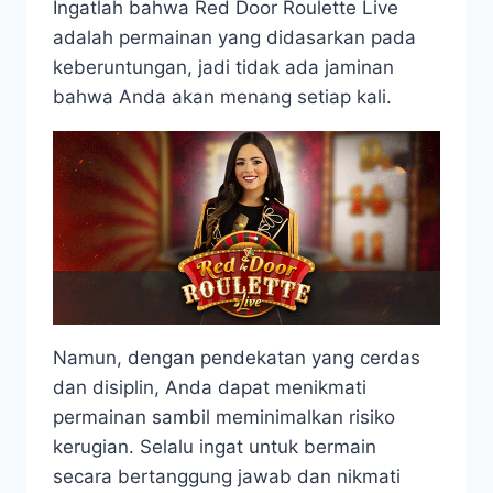
Ingatlah bahwa Red Door Roulette Live
adalah permainan yang didasarkan pada
keberuntungan, jadi tidak ada jaminan
bahwa Anda akan menang setiap kali.
Namun, dengan pendekatan yang cerdas
dan disiplin, Anda dapat menikmati
permainan sambil meminimalkan risiko
kerugian. Selalu ingat untuk bermain
secara bertanggung jawab dan nikmati