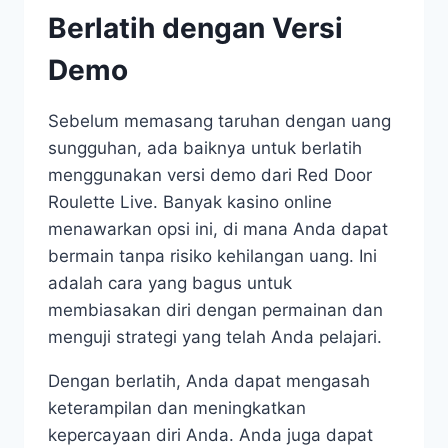
Berlatih dengan Versi
Demo
Sebelum memasang taruhan dengan uang
sungguhan, ada baiknya untuk berlatih
menggunakan versi demo dari Red Door
Roulette Live. Banyak kasino online
menawarkan opsi ini, di mana Anda dapat
bermain tanpa risiko kehilangan uang. Ini
adalah cara yang bagus untuk
membiasakan diri dengan permainan dan
menguji strategi yang telah Anda pelajari.
Dengan berlatih, Anda dapat mengasah
keterampilan dan meningkatkan
kepercayaan diri Anda. Anda juga dapat