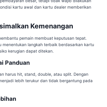
embayaran besar, tetapi tidak wajib dilakukan
kondisi kartu awal dan kartu dealer memberikan
ksimalkan Kemenangan
membantu pemain membuat keputusan tepat.
tu menentukan langkah terbaik berdasarkan kartu
siko kerugian dapat ditekan.
ai Panduan
 harus hit, stand, double, atau split. Dengan
menjadi lebih terukur dan tidak bergantung pada
ebihan