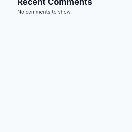
Recent Comments
No comments to show.