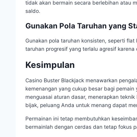
tidak akan bermain secara berlebihan atau 
saldo.
Gunakan Pola Taruhan yang St
Gunakan pola taruhan konsisten, seperti flat b
taruhan progresif yang terlalu agresif karen
Kesimpulan
Casino Buster Blackjack menawarkan pengal
kemenangan yang cukup besar bagi pemain
menguasai aturan dasar, menerapkan teknik
bijak, peluang Anda untuk menang dapat meni
Permainan ini tetap membutuhkan keseimbang
bermainlah dengan cerdas dan tetap fokus pa