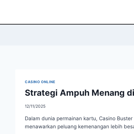
Skip
to
content
CASINO ONLINE
Strategi Ampuh Menang di
12/11/2025
Dalam dunia permainan kartu, Casino Buster 
menawarkan peluang kemenangan lebih besar