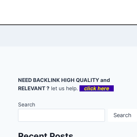
NEED BACKLINK HIGH QUALITY and
RELEVANT ?
let us help.
click here
Search
Search
Recent Posts