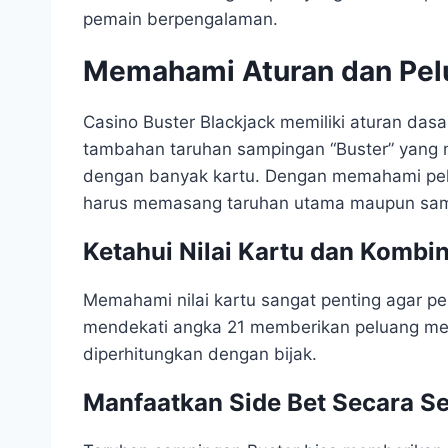
pemain berpengalaman.
Memahami Aturan dan Pelu
Casino Buster Blackjack memiliki aturan da
tambahan taruhan sampingan “Buster” yang 
dengan banyak kartu. Dengan memahami pel
harus memasang taruhan utama maupun samp
Ketahui Nilai Kartu dan Kombi
Memahami nilai kartu sangat penting agar pe
mendekati angka 21 memberikan peluang mena
diperhitungkan dengan bijak.
Manfaatkan Side Bet Secara Se