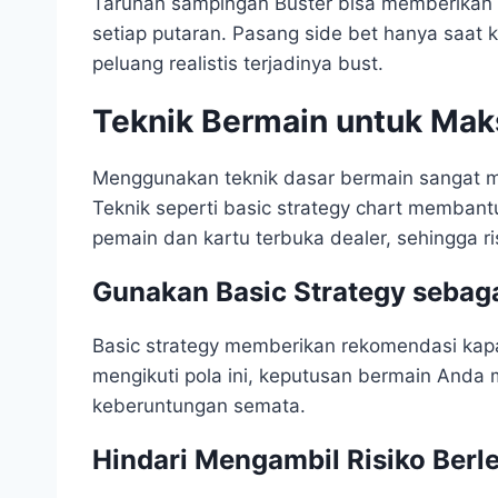
Taruhan sampingan Buster bisa memberikan p
setiap putaran. Pasang side bet hanya saat 
peluang realistis terjadinya bust.
Teknik Bermain untuk Ma
Menggunakan teknik dasar bermain sangat 
Teknik seperti basic strategy chart memban
pemain dan kartu terbuka dealer, sehingga ri
Gunakan Basic Strategy sebag
Basic strategy memberikan rekomendasi kapan
mengikuti pola ini, keputusan bermain Anda 
keberuntungan semata.
Hindari Mengambil Risiko Berl