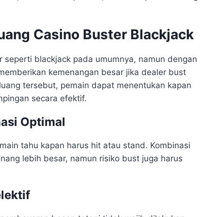
ang Casino Buster Blackjack
sar seperti blackjack pada umumnya, namun dengan
memberikan kemenangan besar jika dealer bust
uang tersebut, pemain dapat menentukan kapan
ingan secara efektif.
nasi Optimal
main tahu kapan harus hit atau stand. Kombinasi
ng lebih besar, namun risiko bust juga harus
lektif