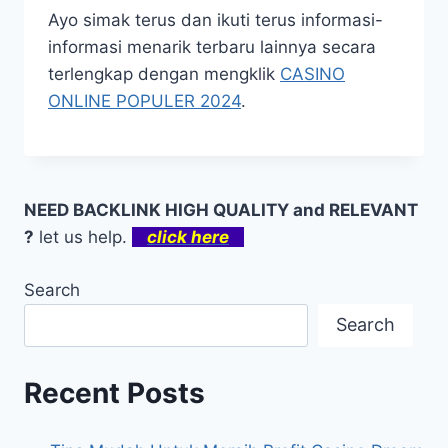
Ayo simak terus dan ikuti terus informasi-
informasi menarik terbaru lainnya secara
terlengkap dengan mengklik
CASINO
ONLINE POPULER 2024
.
NEED BACKLINK HIGH QUALITY and RELEVANT
?
let us help.
click here
Search
Search
Recent Posts