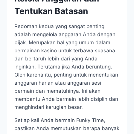
Tentukan Batasan
Pedoman kedua yang sangat penting
adalah mengelola anggaran Anda dengan
bijak. Merupakan hal yang umum dalam
permainan kasino untuk terbawa suasana
dan bertaruh lebih dari yang Anda
inginkan. Terutama jika Anda beruntung.
Oleh karena itu, penting untuk menentukan
anggaran harian atau anggaran sesi
bermain dan mematuhinya. Ini akan
membantu Anda bermain lebih disiplin dan
menghindari kerugian besar.
Setiap kali Anda bermain Funky Time,
pastikan Anda memutuskan berapa banyak