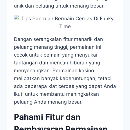
unik dan peluang untuk menang besar.
Dengan serangkaian fitur menarik dan
peluang menang tinggi, permainan ini
cocok untuk pemain yang menyukai
tantangan dan mencari hiburan yang
menyenangkan. Permainan kasino
melibatkan banyak keberuntungan, tetapi
ada beberapa kiat cerdas yang dapat Anda
ikuti untuk membantu meningkatkan
peluang Anda menang besar.
Pahami Fitur dan
Pembayaran Permainan