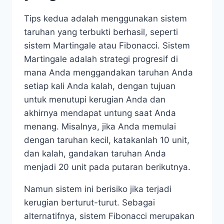
Tips kedua adalah menggunakan sistem
taruhan yang terbukti berhasil, seperti
sistem Martingale atau Fibonacci. Sistem
Martingale adalah strategi progresif di
mana Anda menggandakan taruhan Anda
setiap kali Anda kalah, dengan tujuan
untuk menutupi kerugian Anda dan
akhirnya mendapat untung saat Anda
menang. Misalnya, jika Anda memulai
dengan taruhan kecil, katakanlah 10 unit,
dan kalah, gandakan taruhan Anda
menjadi 20 unit pada putaran berikutnya.
Namun sistem ini berisiko jika terjadi
kerugian berturut-turut. Sebagai
alternatifnya, sistem Fibonacci merupakan