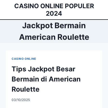
Skip
CASINO ONLINE POPULER
to
2024
content
Jackpot Bermain
American Roulette
CASINO ONLINE
Tips Jackpot Besar
Bermain di American
Roulette
03/10/2025