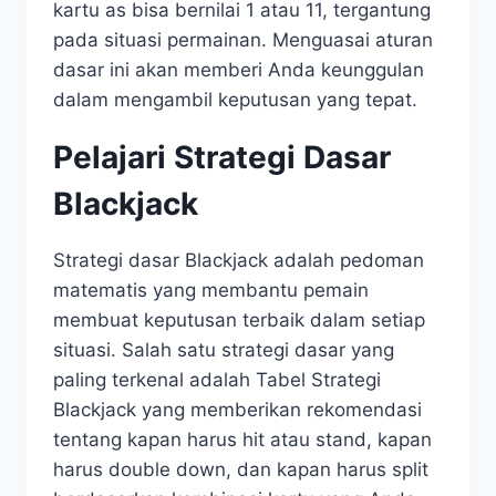
kartu as bisa bernilai 1 atau 11, tergantung
pada situasi permainan. Menguasai aturan
dasar ini akan memberi Anda keunggulan
dalam mengambil keputusan yang tepat.
Pelajari Strategi Dasar
Blackjack
Strategi dasar Blackjack adalah pedoman
matematis yang membantu pemain
membuat keputusan terbaik dalam setiap
situasi. Salah satu strategi dasar yang
paling terkenal adalah Tabel Strategi
Blackjack yang memberikan rekomendasi
tentang kapan harus hit atau stand, kapan
harus double down, dan kapan harus split