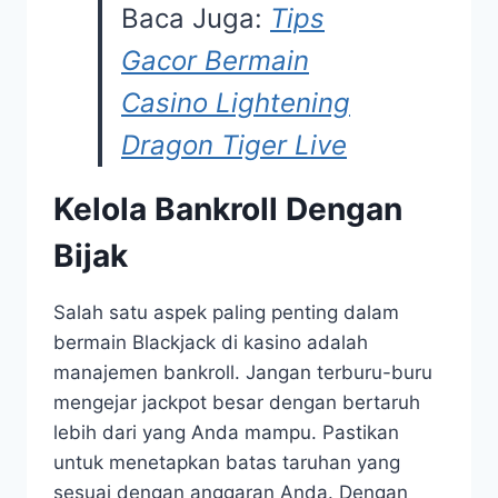
Baca Juga:
Tips
Gacor Bermain
Casino Lightening
Dragon Tiger Live
Kelola Bankroll Dengan
Bijak
Salah satu aspek paling penting dalam
bermain Blackjack di kasino adalah
manajemen bankroll. Jangan terburu-buru
mengejar jackpot besar dengan bertaruh
lebih dari yang Anda mampu. Pastikan
untuk menetapkan batas taruhan yang
sesuai dengan anggaran Anda. Dengan