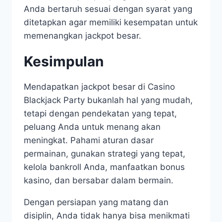
Anda bertaruh sesuai dengan syarat yang
ditetapkan agar memiliki kesempatan untuk
memenangkan jackpot besar.
Kesimpulan
Mendapatkan jackpot besar di Casino
Blackjack Party bukanlah hal yang mudah,
tetapi dengan pendekatan yang tepat,
peluang Anda untuk menang akan
meningkat. Pahami aturan dasar
permainan, gunakan strategi yang tepat,
kelola bankroll Anda, manfaatkan bonus
kasino, dan bersabar dalam bermain.
Dengan persiapan yang matang dan
disiplin, Anda tidak hanya bisa menikmati