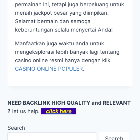
permainan ini, tetapi juga berpeluang untuk
meraih jackpot besar yang diimpikan.
Selamat bermain dan semoga
keberuntungan selalu menyertai Anda!
Manfaatkan juga waktu anda untuk
mengeksplorasi lebih banyak lagi tentang
casino online resmi hanya dengan klik
CASINO ONLINE POPULER
.
NEED BACKLINK HIGH QUALITY and RELEVANT
?
let us help.
click here
Search
Search