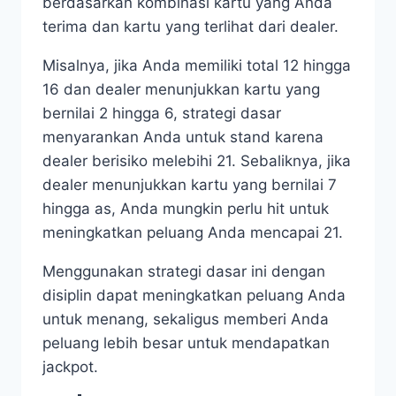
berdasarkan kombinasi kartu yang Anda
terima dan kartu yang terlihat dari dealer.
Misalnya, jika Anda memiliki total 12 hingga
16 dan dealer menunjukkan kartu yang
bernilai 2 hingga 6, strategi dasar
menyarankan Anda untuk stand karena
dealer berisiko melebihi 21. Sebaliknya, jika
dealer menunjukkan kartu yang bernilai 7
hingga as, Anda mungkin perlu hit untuk
meningkatkan peluang Anda mencapai 21.
Menggunakan strategi dasar ini dengan
disiplin dapat meningkatkan peluang Anda
untuk menang, sekaligus memberi Anda
peluang lebih besar untuk mendapatkan
jackpot.