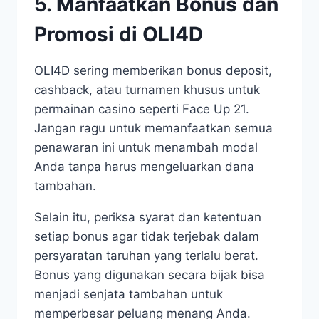
5.
Manfaatkan Bonus dan
Promosi di OLI4D
OLI4D sering memberikan bonus deposit,
cashback, atau turnamen khusus untuk
permainan casino seperti Face Up 21.
Jangan ragu untuk memanfaatkan semua
penawaran ini untuk menambah modal
Anda tanpa harus mengeluarkan dana
tambahan.
Selain itu, periksa syarat dan ketentuan
setiap bonus agar tidak terjebak dalam
persyaratan taruhan yang terlalu berat.
Bonus yang digunakan secara bijak bisa
menjadi senjata tambahan untuk
memperbesar peluang menang Anda.