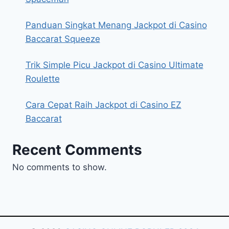
Panduan Singkat Menang Jackpot di Casino
Baccarat Squeeze
Trik Simple Picu Jackpot di Casino Ultimate
Roulette
Cara Cepat Raih Jackpot di Casino EZ
Baccarat
Recent Comments
No comments to show.