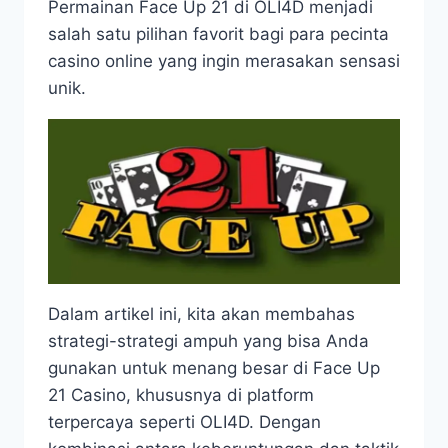
Permainan Face Up 21 di OLI4D menjadi
salah satu pilihan favorit bagi para pecinta
casino online yang ingin merasakan sensasi
unik.
Dalam artikel ini, kita akan membahas
strategi-strategi ampuh yang bisa Anda
gunakan untuk menang besar di Face Up
21 Casino, khususnya di platform
terpercaya seperti OLI4D. Dengan