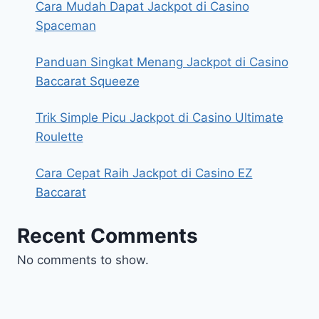
Cara Mudah Dapat Jackpot di Casino
Spaceman
Panduan Singkat Menang Jackpot di Casino
Baccarat Squeeze
Trik Simple Picu Jackpot di Casino Ultimate
Roulette
Cara Cepat Raih Jackpot di Casino EZ
Baccarat
Recent Comments
No comments to show.