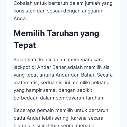
Cobalah untuk bertaruh dalam jumlah yang
konsisten dan sesuai dengan anggaran
Anda.
Memilih Taruhan yang
Tepat
Salah satu kunci dalam memenangkan
jackpot di Andar Bahar adalah memilih sisi
yang tepat antara Andar dan Bahar. Secara
matematis, kedua sisi ini memiliki peluang
yang hampir sama, dengan sedikit
perbedaan dalam pembayaran taruhan.
Beberapa pemain memilih untuk bertaruh
pada Andar lebih sering, karena secara
historis, sisi ini lebih sering menang.