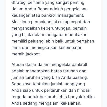
Strategi pertama yang sangat penting
dalam Andar Bahar adalah pengelolaan
keuangan atau bankroll management.
Meskipun permainan ini cukup cepat dan
mengandalkan keberuntungan, pemain
yang bijak dalam mengatur modal akan
memiliki peluang lebih baik untuk bertahan
lama dan meningkatkan kesempatan
meraih jackpot.
Aturan dasar dalam mengelola bankroll
adalah menetapkan batas taruhan dan
jumlah taruhan yang bisa Anda pasang.
Sebaiknya tentukan jumlah uang yang
Anda siap untuk pertaruhkan dan hindari
tergoda untuk bertaruh lebih banyak ketika
Anda sedang mengalami kekalahan.