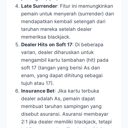
Late Surrender
: Fitur ini memungkinkan
pemain untuk menyerah (surrender) dan
mendapatkan kembali setengah dari
taruhan mereka setelah dealer
memeriksa blackjack.
Dealer Hits on Soft 17
: Di beberapa
varian, dealer diharuskan untuk
mengambil kartu tambahan (hit) pada
soft 17 (tangan yang berisi As dan
enam, yang dapat dihitung sebagai
tujuh atau 17).
Insurance Bet
: Jika kartu terbuka
dealer adalah As, pemain dapat
membuat taruhan sampingan yang
disebut asuransi. Asuransi membayar
2:1 jika dealer memiliki blackjack, tetapi