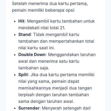
Setelah menerima dua kartu pertama,
pemain memiliki beberapa opsi:
Hit
: Mengambil kartu tambahan untuk
mendekati nilai total 21.
Stand
: Tidak mengambil kartu
tambahan dan mempertahankan total
nilai kartu saat ini.
Double Down
: Menggandakan taruhan
awal dan menerima satu kartu
tambahan saja.
Split
: Jika dua kartu pertama memiliki
nilai yang sama, pemain dapat
memisahkannya menjadi dua tangan
terpisah dengan taruhan tambahan
sama dengan taruhan awal.
Surrender
: Menyerah setengah dari