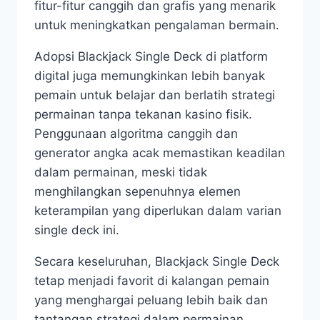
fitur-fitur canggih dan grafis yang menarik
untuk meningkatkan pengalaman bermain.
Adopsi Blackjack Single Deck di platform
digital juga memungkinkan lebih banyak
pemain untuk belajar dan berlatih strategi
permainan tanpa tekanan kasino fisik.
Penggunaan algoritma canggih dan
generator angka acak memastikan keadilan
dalam permainan, meski tidak
menghilangkan sepenuhnya elemen
keterampilan yang diperlukan dalam varian
single deck ini.
Secara keseluruhan, Blackjack Single Deck
tetap menjadi favorit di kalangan pemain
yang menghargai peluang lebih baik dan
tantangan strategi dalam permainan