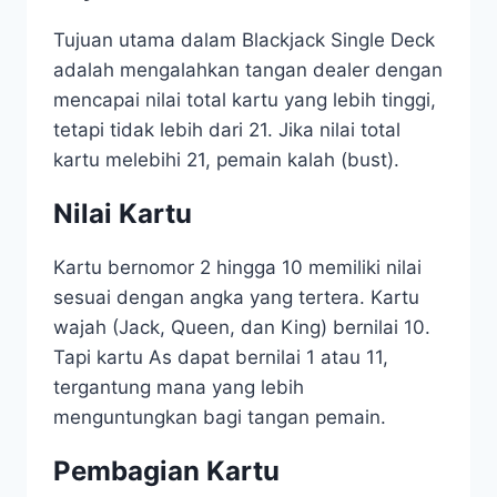
Tujuan utama dalam Blackjack Single Deck
adalah mengalahkan tangan dealer dengan
mencapai nilai total kartu yang lebih tinggi,
tetapi tidak lebih dari 21. Jika nilai total
kartu melebihi 21, pemain kalah (bust).
Nilai Kartu
Kartu bernomor 2 hingga 10 memiliki nilai
sesuai dengan angka yang tertera. Kartu
wajah (Jack, Queen, dan King) bernilai 10.
Tapi kartu As dapat bernilai 1 atau 11,
tergantung mana yang lebih
menguntungkan bagi tangan pemain.
Pembagian Kartu