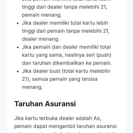
tinggi dari dealer tanpa melebihi 21,
pemain menang.
Jika dealer memiliki total kartu lebih
tinggi dari pemain tanpa melebihi 21,
dealer menang.
Jika pemain dan dealer memiliki total
kartu yang sama, hasilnya seri (push)
dan taruhan dikembalikan ke pemain.
Jika dealer bust (total kartu melebihi
21), semua pemain yang tersisa
menang.
Taruhan Asuransi
Jika kartu terbuka dealer adalah As,
pemain dapat mengambil taruhan asuransi