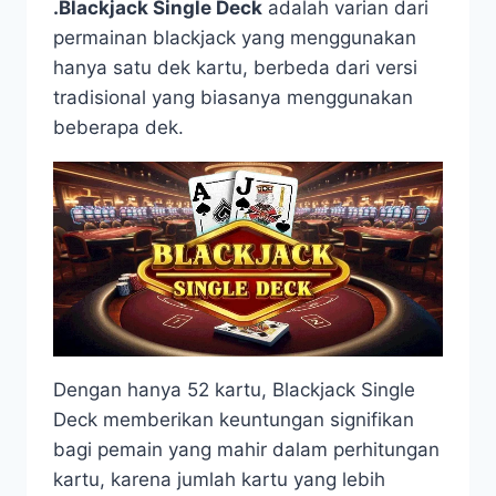
.Blackjack Single Deck
adalah varian dari
permainan blackjack yang menggunakan
hanya satu dek kartu, berbeda dari versi
tradisional yang biasanya menggunakan
beberapa dek.
Dengan hanya 52 kartu, Blackjack Single
Deck memberikan keuntungan signifikan
bagi pemain yang mahir dalam perhitungan
kartu, karena jumlah kartu yang lebih