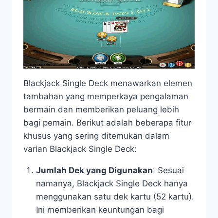
Blackjack Single Deck menawarkan elemen
tambahan yang memperkaya pengalaman
bermain dan memberikan peluang lebih
bagi pemain. Berikut adalah beberapa fitur
khusus yang sering ditemukan dalam
varian Blackjack Single Deck:
Jumlah Dek yang Digunakan
: Sesuai
namanya, Blackjack Single Deck hanya
menggunakan satu dek kartu (52 kartu).
Ini memberikan keuntungan bagi