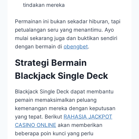
tindakan mereka
Permainan ini bukan sekadar hiburan, tapi
petualangan seru yang menantimu. Ayo
mulai sekarang juga dan buktikan sendiri
dengan bermain di
obengbet
.
Strategi Bermain
Blackjack Single Deck
Blackjack Single Deck dapat membantu
pemain memaksimalkan peluang
kemenangan mereka dengan keputusan
yang tepat. Berikut
RAHASIA JACKPOT
CASINO ONLINE
akan memberikan
beberapa poin kunci yang perlu