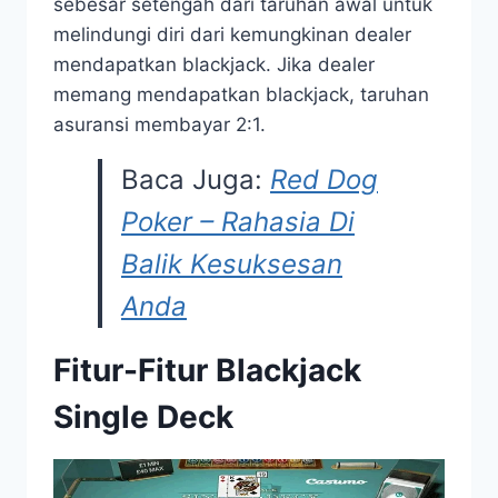
sebesar setengah dari taruhan awal untuk
melindungi diri dari kemungkinan dealer
mendapatkan blackjack. Jika dealer
memang mendapatkan blackjack, taruhan
asuransi membayar 2:1.
Baca Juga:
Red Dog
Poker – Rahasia Di
Balik Kesuksesan
Anda
Fitur-Fitur Blackjack
Single Deck