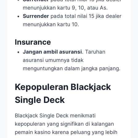
menunjukkan kartu 9, 10, atau As.
Surrender
pada total nilai 15 jika dealer
menunjukkan kartu 10.
Insurance
Jangan ambil asuransi
. Taruhan
asuransi umumnya tidak
menguntungkan dalam jangka panjang.
Kepopuleran Blackjack
Single Deck
Blackjack Single Deck menikmati
kepopuleran yang signifikan di kalangan
pemain kasino karena peluang yang lebih