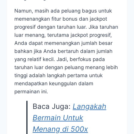
Namun, masih ada peluang bagus untuk
memenangkan fitur bonus dan jackpot
progresif dengan taruhan luar. Jika taruhan
luar menang, terutama jackpot progresif,
Anda dapat memenangkan jumlah besar
bahkan jika Anda bertaruh dalam jumlah
yang relatif kecil. Jadi, berfokus pada
taruhan luar dengan peluang menang lebih
tinggi adalah langkah pertama untuk
mendapatkan keunggulan dalam
permainan ini.
Baca Juga:
Langakah
Bermain Untuk
Menang di 500x