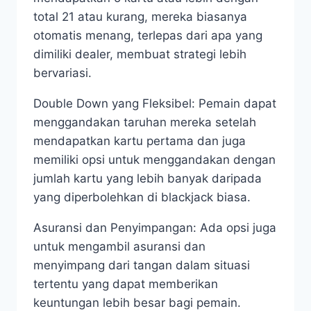
total 21 atau kurang, mereka biasanya
otomatis menang, terlepas dari apa yang
dimiliki dealer, membuat strategi lebih
bervariasi.
Double Down yang Fleksibel: Pemain dapat
menggandakan taruhan mereka setelah
mendapatkan kartu pertama dan juga
memiliki opsi untuk menggandakan dengan
jumlah kartu yang lebih banyak daripada
yang diperbolehkan di blackjack biasa.
Asuransi dan Penyimpangan: Ada opsi juga
untuk mengambil asuransi dan
menyimpang dari tangan dalam situasi
tertentu yang dapat memberikan
keuntungan lebih besar bagi pemain.