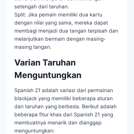
setengah dari taruhan.
Split: Jika pemain memiliki dua kartu
dengan nilai yang sama, mereka dapat
membagi menjadi dua tangan terpisah dan
melanjutkan bermain dengan masing-
masing tangan.
Varian Taruhan
Menguntungkan
Spanish 21 adalah variasi dari permainan
blackjack yang memiliki beberapa aturan
dan taruhan yang berbeda. Berikut adalah
beberapa fitur khas dari Spanish 21 yang
membuatnya menarik dan dianggap
menguntungkan: