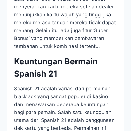
menyerahkan kartu mereka setelah dealer
menunjukkan kartu wajah yang tinggi jika
mereka merasa tangan mereka tidak dapat
menang. Selain itu, ada juga fitur ‘Super
Bonus’ yang memberikan pembayaran
tambahan untuk kombinasi tertentu.
Keuntungan Bermain
Spanish 21
Spanish 21 adalah variasi dari permainan
blackjack yang sangat populer di kasino
dan menawarkan beberapa keuntungan
bagi para pemain. Salah satu keunggulan
utama dari Spanish 21 adalah penggunaan
dek kartu yang berbeda. Permainan ini