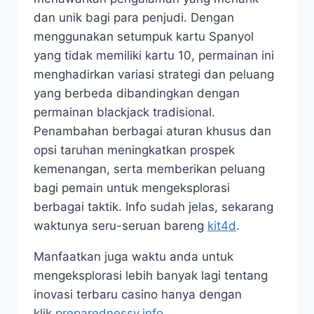
dan unik bagi para penjudi. Dengan
menggunakan setumpuk kartu Spanyol
yang tidak memiliki kartu 10, permainan ini
menghadirkan variasi strategi dan peluang
yang berbeda dibandingkan dengan
permainan blackjack tradisional.
Penambahan berbagai aturan khusus dan
opsi taruhan meningkatkan prospek
kemenangan, serta memberikan peluang
bagi pemain untuk mengeksplorasi
berbagai taktik. Info sudah jelas, sekarang
waktunya seru-seruan bareng
kit4d
.
Manfaatkan juga waktu anda untuk
mengeksplorasi lebih banyak lagi tentang
inovasi terbaru casino hanya dengan
klik
preparednessy.info
.