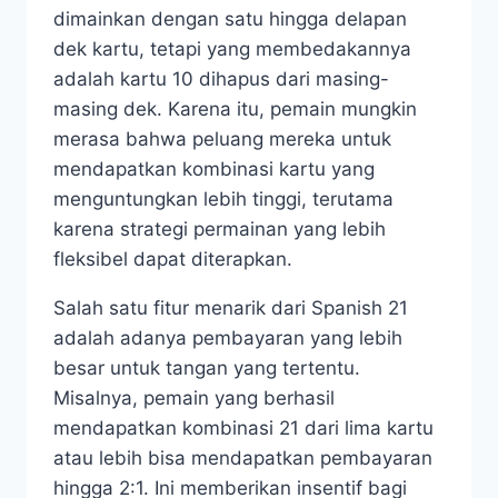
dimainkan dengan satu hingga delapan
dek kartu, tetapi yang membedakannya
adalah kartu 10 dihapus dari masing-
masing dek. Karena itu, pemain mungkin
merasa bahwa peluang mereka untuk
mendapatkan kombinasi kartu yang
menguntungkan lebih tinggi, terutama
karena strategi permainan yang lebih
fleksibel dapat diterapkan.
Salah satu fitur menarik dari Spanish 21
adalah adanya pembayaran yang lebih
besar untuk tangan yang tertentu.
Misalnya, pemain yang berhasil
mendapatkan kombinasi 21 dari lima kartu
atau lebih bisa mendapatkan pembayaran
hingga 2:1. Ini memberikan insentif bagi