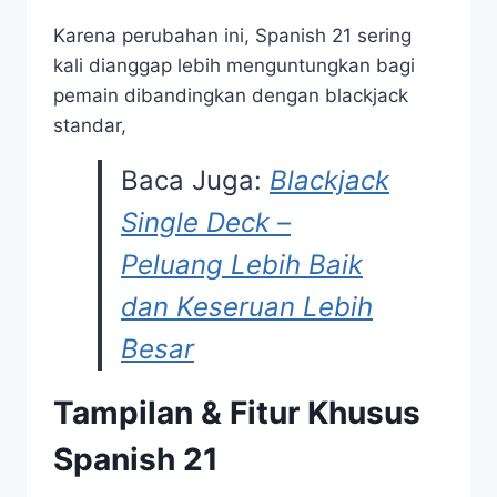
Karena perubahan ini, Spanish 21 sering
kali dianggap lebih menguntungkan bagi
pemain dibandingkan dengan blackjack
standar,
Baca Juga:
Blackjack
Single Deck –
Peluang Lebih Baik
dan Keseruan Lebih
Besar
Tampilan & Fitur Khusus
Spanish 21