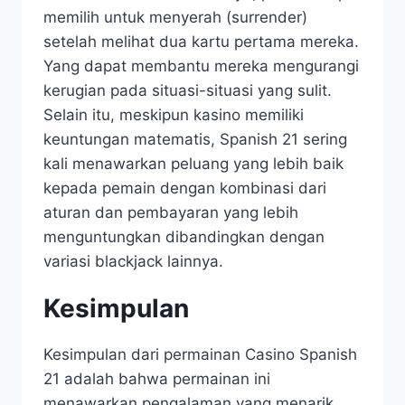
memilih untuk menyerah (surrender)
setelah melihat dua kartu pertama mereka.
Yang dapat membantu mereka mengurangi
kerugian pada situasi-situasi yang sulit.
Selain itu, meskipun kasino memiliki
keuntungan matematis, Spanish 21 sering
kali menawarkan peluang yang lebih baik
kepada pemain dengan kombinasi dari
aturan dan pembayaran yang lebih
menguntungkan dibandingkan dengan
variasi blackjack lainnya.
Kesimpulan
Kesimpulan dari permainan Casino Spanish
21 adalah bahwa permainan ini
menawarkan pengalaman yang menarik