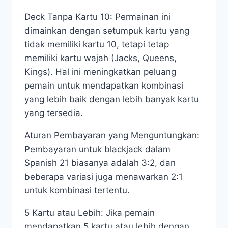
Deck Tanpa Kartu 10: Permainan ini
dimainkan dengan setumpuk kartu yang
tidak memiliki kartu 10, tetapi tetap
memiliki kartu wajah (Jacks, Queens,
Kings). Hal ini meningkatkan peluang
pemain untuk mendapatkan kombinasi
yang lebih baik dengan lebih banyak kartu
yang tersedia.
Aturan Pembayaran yang Menguntungkan:
Pembayaran untuk blackjack dalam
Spanish 21 biasanya adalah 3:2, dan
beberapa variasi juga menawarkan 2:1
untuk kombinasi tertentu.
5 Kartu atau Lebih: Jika pemain
mendapatkan 5 kartu atau lebih dengan