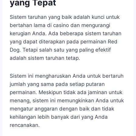
yang Tepat
Sistem taruhan yang baik adalah kunci untuk
bertahan lama di casino dan mengurangi
kerugian Anda. Ada beberapa sistem taruhan
yang dapat diterapkan pada permainan Red
Dog. Tetapi salah satu yang paling efektif
adalah sistem taruhan tetap.
Sistem ini mengharuskan Anda untuk bertaruh
jumlah yang sama pada setiap putaran
permainan. Meskipun tidak ada jaminan untuk
menang, sistem ini memungkinkan Anda untuk
mengatur anggaran dengan baik dan tidak
kehilangan lebih banyak dari yang Anda
rencanakan.