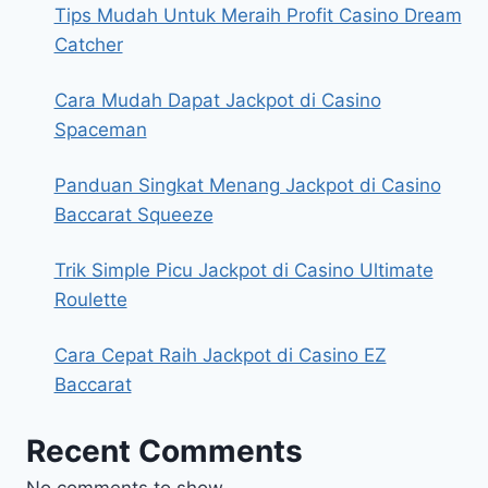
Tips Mudah Untuk Meraih Profit Casino Dream
Catcher
Cara Mudah Dapat Jackpot di Casino
Spaceman
Panduan Singkat Menang Jackpot di Casino
Baccarat Squeeze
Trik Simple Picu Jackpot di Casino Ultimate
Roulette
Cara Cepat Raih Jackpot di Casino EZ
Baccarat
Recent Comments
No comments to show.