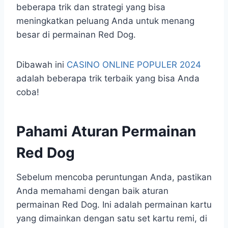
beberapa trik dan strategi yang bisa
meningkatkan peluang Anda untuk menang
besar di permainan Red Dog.
Dibawah ini
CASINO ONLINE POPULER 2024
adalah beberapa trik terbaik yang bisa Anda
coba!
Pahami Aturan Permainan
Red Dog
Sebelum mencoba peruntungan Anda, pastikan
Anda memahami dengan baik aturan
permainan Red Dog. Ini adalah permainan kartu
yang dimainkan dengan satu set kartu remi, di